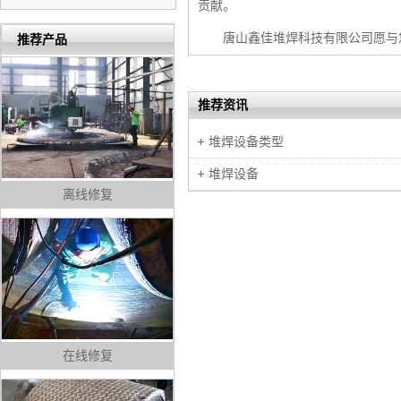
贡献。
唐山鑫佳堆焊科技有限公司愿与您
推荐产品
推荐资讯
堆焊设备类型
堆焊设备
离线修复
在线修复