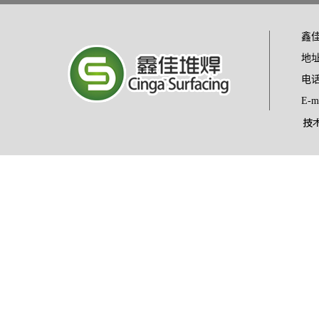
鑫佳
地
电话：
E-m