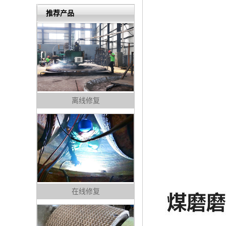
推荐产品
离线修复
在线修复