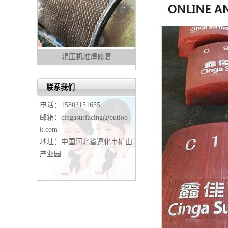
辊压机堆焊修复
联系我们
电话：15803151655
邮箱：cingasurfacing@outloo
k.com
地址：中国河北省遵化市矿山
产业园