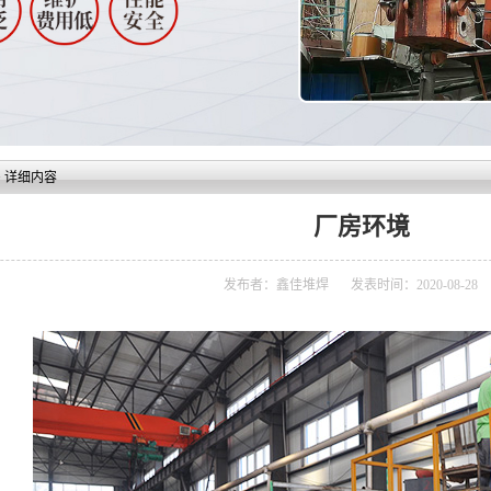
> 详细内容
厂房环境
发布者：鑫佳堆焊
发表时间：2020-08-28