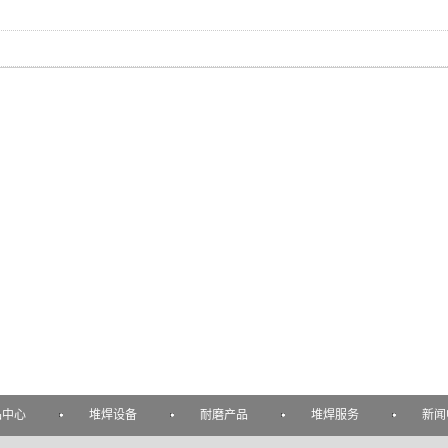
品中心
堆焊设备
耐磨产品
堆焊服务
新闻